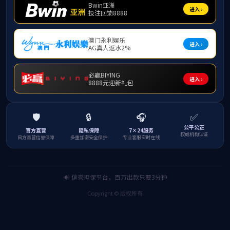
利集团官网的发展历程与核心业务布局。他指出，贵
州电力公司在区域能源供应、电力生产及化工应用场
景方面经验丰富，双方技术研发与工程落地互补性
强。3044永利集团官网愿与贵州电力公司深化协同，
聚焦科研、工程设计、智能建造在电力工程全生命周
期的推广应用，以及零碳园区、智慧能源等方向的联
合创新，以技术赋能产业升级，为双方高质量发展注
入新动能。