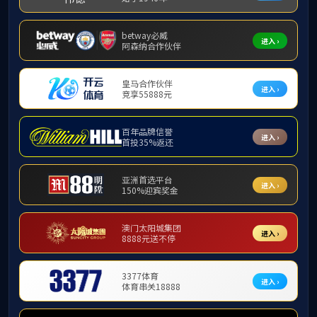
实现对设备状态的实时监测和智能预警，提高设
备的运行效率和稳定性。致力于节能降耗技术的研
发，为用户提供更为环保、节能的设备解决方案。
重点业绩
暂时没有信息
联系电话：010-64517637