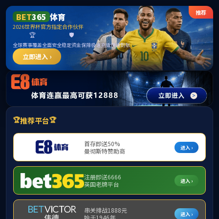
中国·3044永利集团(股份)有限公司-官方网站
3044永利集团官网一行深入中央湖项目一线督导安全生产工
作
时间：
2026-05-14
来源：
国际工程事业部
5月8日，为深入贯彻落实住建部安全生产治本攻
坚三年行动要求，压紧压实建筑施工安全生产责任，
3044永利集团官网党委书记、董事长、总经理余湘
北，副总经理陈广敏一行深入“武清区中央湖九年一