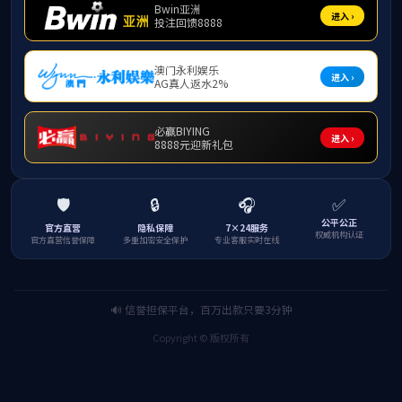
详细询问安全生产管理制度、隐患排查整治、特种作
业人员持证上岗及应急处置准备等情况。针对安全隐
患苗头，他明确整改标准和时限，要求项目团队立行
立改、闭环管理，杜绝违章作业。
会上，余湘北认真听取了项目负责人关于工程进